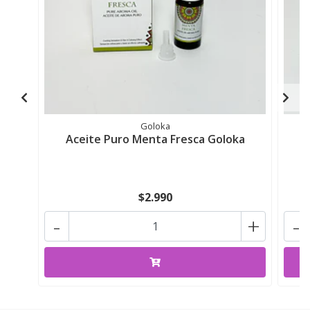
Goloka
Aceite Puro Menta Fresca Goloka
A
$2.990
-
+
-