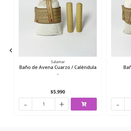
Salamar
Baño de Avena Cuarzo / Caléndula
Bañ
..
$5.990
-
+
-