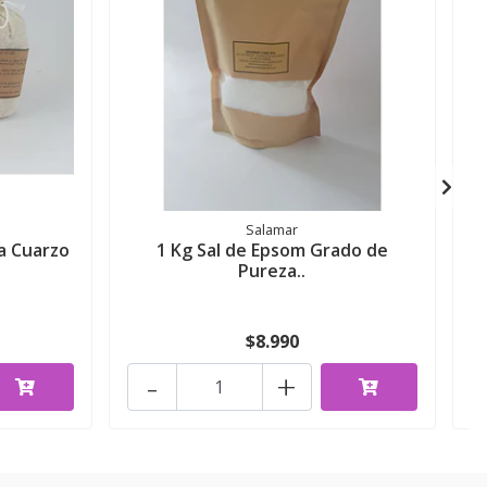
Salamar
a Cuarzo
1 Kg Sal de Epsom Grado de
Pureza..
$8.990
-
+