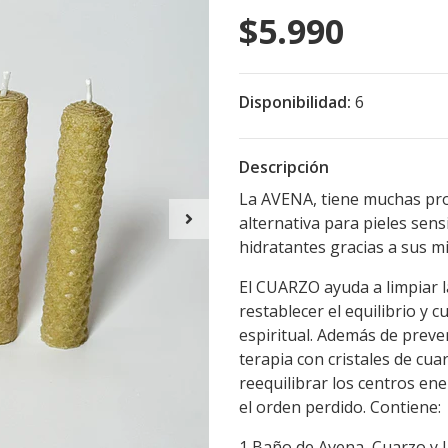
$5.990
Disponibilidad:
6
Descripción
La AVENA, tiene muchas pro
alternativa para pieles sens
hidratantes gracias a sus m
El CUARZO ayuda a limpiar 
restablecer el equilibrio y c
espiritual. Además de preve
terapia con cristales de cua
reequilibrar los centros en
el orden perdido. Contiene:
1 Baño de Avena, Cuarzo y L