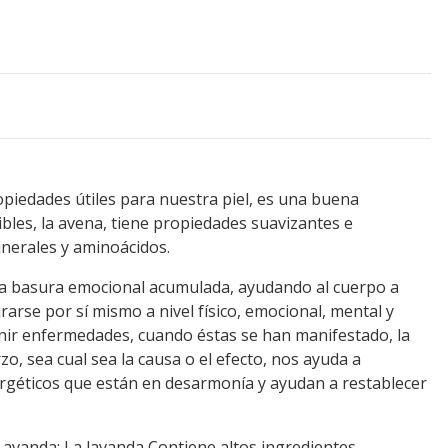
piedades útiles para nuestra piel, es una buena
ibles, la avena, tiene propiedades suavizantes e
inerales y aminoácidos.
la basura emocional acumulada, ayudando al cuerpo a
urarse por sí mismo a nivel físico, emocional, mental y
nir enfermedades, cuando éstas se han manifestado, la
rzo, sea cual sea la causa o el efecto, nos ayuda a
ergéticos que están en desarmonía y ayudan a restablecer
avanda: La lavanda Contiene altos ingredientes